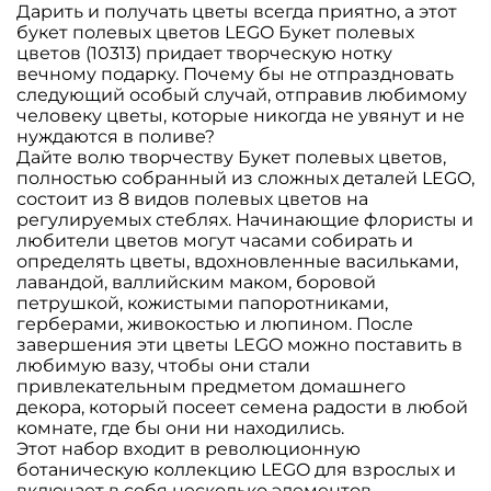
Дарить и получать цветы всегда приятно, а этот
букет полевых цветов LEGO Букет полевых
цветов (10313) придает творческую нотку
вечному подарку. Почему бы не отпраздновать
следующий особый случай, отправив любимому
человеку цветы, которые никогда не увянут и не
нуждаются в поливе?
Дайте волю творчеству Букет полевых цветов,
полностью собранный из сложных деталей LEGO,
состоит из 8 видов полевых цветов на
регулируемых стеблях. Начинающие флористы и
любители цветов могут часами собирать и
определять цветы, вдохновленные васильками,
лавандой, валлийским маком, боровой
петрушкой, кожистыми папоротниками,
герберами, живокостью и люпином. После
завершения эти цветы LEGO можно поставить в
любимую вазу, чтобы они стали
привлекательным предметом домашнего
декора, который посеет семена радости в любой
комнате, где бы они ни находились.
Этот набор входит в революционную
ботаническую коллекцию LEGO для взрослых и
включает в себя несколько элементов,