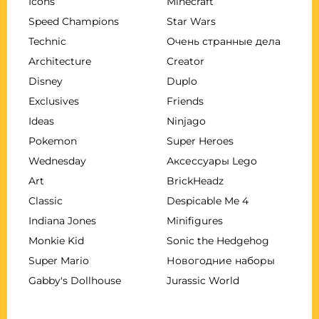
Icons
Minecraft
Speed Champions
Star Wars
Technic
Очень странные дела
Architecture
Creator
Disney
Duplo
Exclusives
Friends
Ideas
Ninjago
Pokemon
Super Heroes
Wednesday
Аксессуары Lego
Art
BrickHeadz
Classic
Despicable Me 4
Indiana Jones
Minifigures
Monkie Kid
Sonic the Hedgehog
Super Mario
Новогодние наборы
Gabby's Dollhouse
Jurassic World