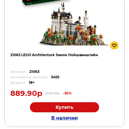
21063 LEGO Architecture Замок Нойшванштайн
Артикул:
21063
Количество деталей:
3455
Возраст:
18+
889.90р
1399.90р
-36%
Купить
В наличии