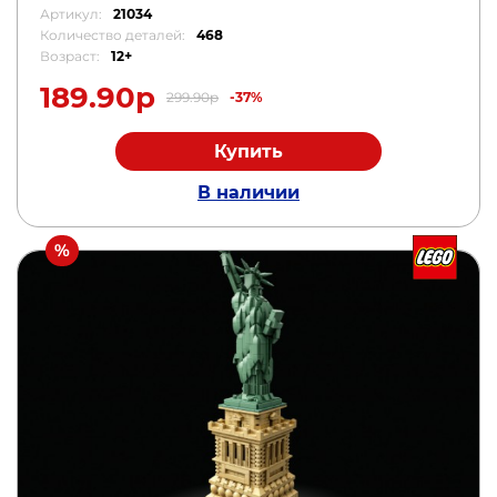
Артикул:
21034
Количество деталей:
468
Возраст:
12+
189.90р
299.90р
-37%
Купить
В наличии