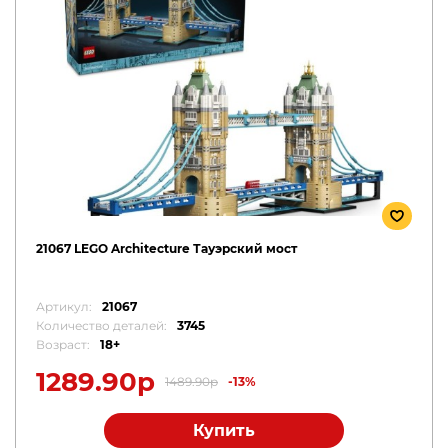
21067 LEGO Architecture Тауэрский мост
Артикул:
21067
Количество деталей:
3745
Возраст:
18+
1289.90р
1489.90р
-13%
Купить