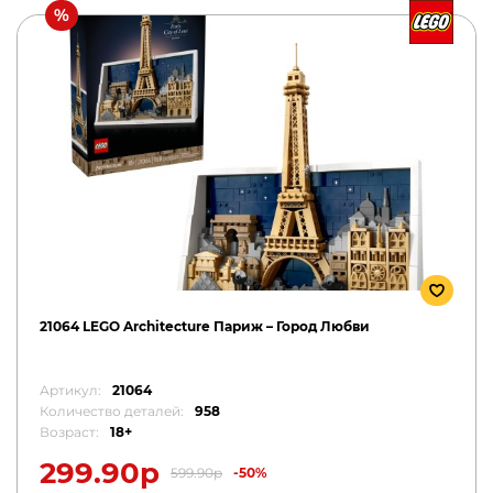
21064 LEGO Architecture Париж – Город Любви
Артикул:
21064
Количество деталей:
958
Возраст:
18+
299.90р
599.90р
-50%