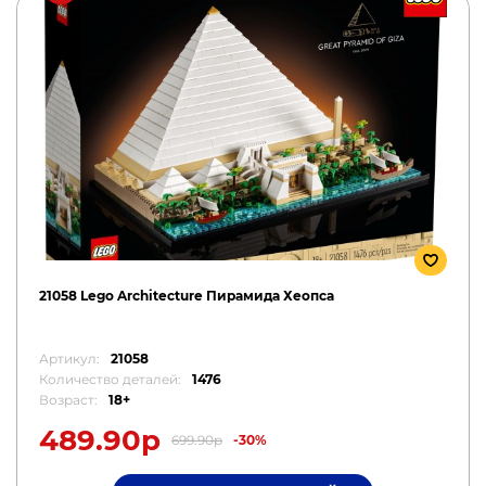
21058 Lego Architecture Пирамида Хеопса
Артикул:
21058
Количество деталей:
1476
Возраст:
18+
489.90р
699.90р
-30%