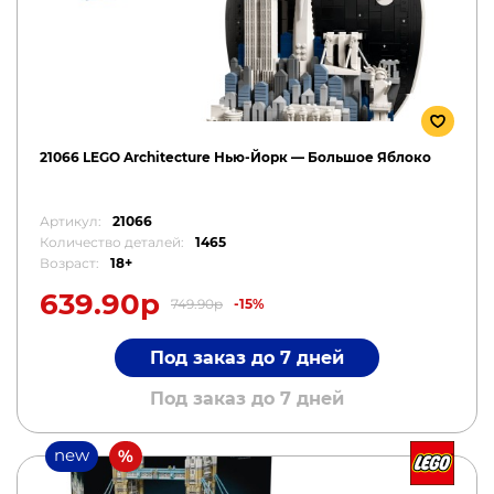
21066 LEGO Architecture Нью-Йорк — Большое Яблоко
Артикул:
21066
Количество деталей:
1465
Возраст:
18+
639.90р
749.90р
-15%
Под заказ до 7 дней
Под заказ до 7 дней
new