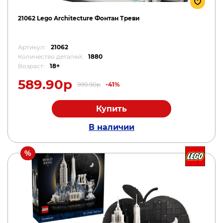
21062 Lego Architecture Фонтан Треви
Артикул:
21062
Количество деталей:
1880
Возраст:
18+
589.90р
999.90р
-41%
Купить
В наличии