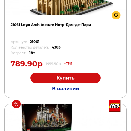
21061 Lego Architecture Нотр-Дам-де-Пари
Артикул:
21061
Количество деталей:
4383
Возраст:
18+
789.90р
1499.90р
-47%
Купить
В наличии