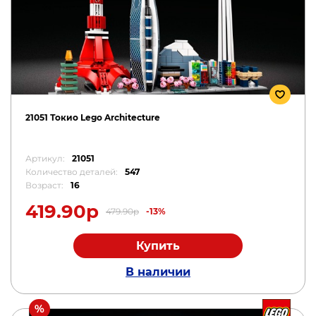
21051 Токио Lego Architecture
Артикул:
21051
Количество деталей:
547
Возраст:
16
419.90р
479.90р
-13%
Купить
В наличии