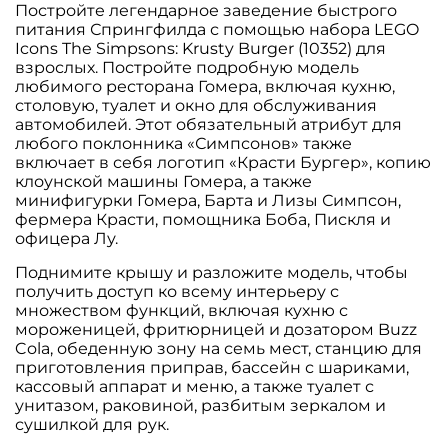
Постройте легендарное заведение быстрого
питания Спрингфилда с помощью набора LEGO
Icons The Simpsons: Krusty Burger (10352) для
взрослых. Постройте подробную модель
любимого ресторана Гомера, включая кухню,
столовую, туалет и окно для обслуживания
автомобилей. Этот обязательный атрибут для
любого поклонника «Симпсонов» также
включает в себя логотип «Красти Бургер», копию
клоунской машины Гомера, а также
минифигурки Гомера, Барта и Лизы Симпсон,
фермера Красти, помощника Боба, Пискля и
офицера Лу.
Поднимите крышу и разложите модель, чтобы
получить доступ ко всему интерьеру с
множеством функций, включая кухню с
мороженицей, фритюрницей и дозатором Buzz
Cola, обеденную зону на семь мест, станцию ​​для
приготовления приправ, бассейн с шариками,
кассовый аппарат и меню, а также туалет с
унитазом, раковиной, разбитым зеркалом и
сушилкой для рук.