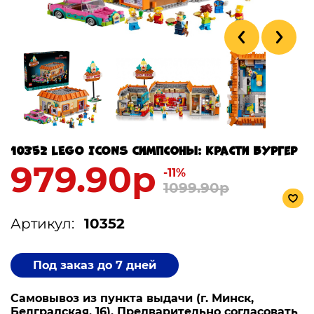
10352 LEGO ICONS Симпсоны: Красти Бургер
979.90р
-11%
1099.90р
Артикул:
10352
Под заказ до 7 дней
Самовывоз из пункта выдачи (г. Минск,
Белградская, 16). Предварительно согласовать