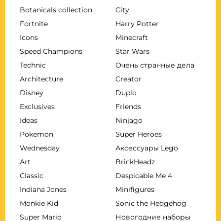
Botanicals collection
City
Fortnite
Harry Potter
Icons
Minecraft
Speed Champions
Star Wars
Technic
Очень странные дела
Architecture
Creator
Disney
Duplo
Exclusives
Friends
Ideas
Ninjago
Pokemon
Super Heroes
Wednesday
Аксессуары Lego
Art
BrickHeadz
Classic
Despicable Me 4
Indiana Jones
Minifigures
Monkie Kid
Sonic the Hedgehog
Super Mario
Новогодние наборы