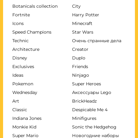
Botanicals collection
City
Fortnite
Harry Potter
Icons
Minecraft
Speed Champions
Star Wars
Technic
Очень странные дела
Architecture
Creator
Disney
Duplo
Exclusives
Friends
Ideas
Ninjago
Pokemon
Super Heroes
Wednesday
Аксессуары Lego
Art
BrickHeadz
Classic
Despicable Me 4
Indiana Jones
Minifigures
Monkie Kid
Sonic the Hedgehog
Super Mario
Новогодние наборы