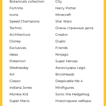
Botanicals collection
City
Fortnite
Harry Potter
Icons
Minecraft
Speed Champions
Star Wars
Technic
Очень странные дела
Architecture
Creator
Disney
Duplo
Exclusives
Friends
Ideas
Ninjago
Pokemon
Super Heroes
Wednesday
Аксессуары Lego
Art
BrickHeadz
Classic
Despicable Me 4
Indiana Jones
Minifigures
Monkie Kid
Sonic the Hedgehog
Super Mario
Новогодние наборы