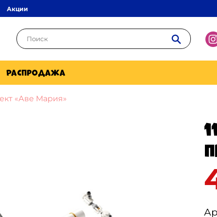
Акции
Распродажа
ект «Аве Мария»
1
П
Ар