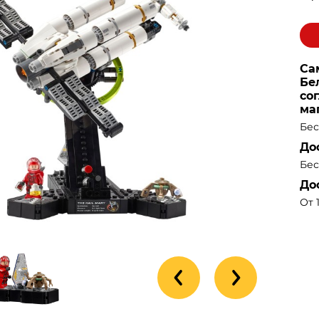
Са
Бе
со
ма
Бес
До
Бес
До
От 