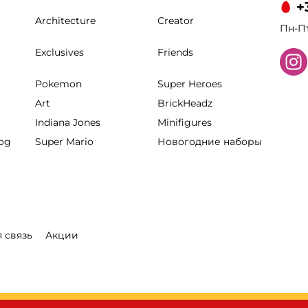
+
Architecture
Creator
Пн-Пт
Exclusives
Friends
Pokemon
Super Heroes
Art
BrickHeadz
Indiana Jones
Minifigures
hog
Super Mario
Новогодние наборы
 связь
Акции