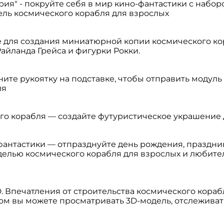
я" - покруйте себя в мир кино-фантастики с набором L
ль космического корабля для взрослых
 для создания миниатюрной копии космического ко
айланда Грейса и фигурки Рокки.
те рукоятку на подставке, чтобы отправить модуль 
ля
го корабля — создайте футуристическое украшение 
антастики — отпразднуйте день рождения, праздник
делью космического корабля для взрослых и любите
D. Впечатления от строительства космического кора
ром вы можете просматривать 3D-модель, отслеживат