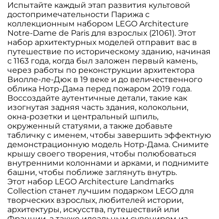
Испытайте каждый этап развития культовой
достопримечательности Парижа с
коллекционным набором LEGO Architecture
Notre-Dame de Paris для взрослых (21061). Этот
набор архитектурных моделей отправит вас в
путешествие по историческому зданию, начиная
с 1163 года, когда был заложен первый камень,
через работы по реконструкции архитектора
Виолле-ле-Дюк в 19 веке и до величественного
облика Нотр-Дама перед пожаром 2019 года.
Воссоздайте аутентичные детали, такие как
изогнутая задняя часть здания, колокольни,
окна-розетки и центральный шпиль,
окруженный статуями, а также добавьте
табличку с именем, чтобы завершить эффектную
демонстрационную модель Нотр-Дама. Снимите
крышу своего творения, чтобы полюбоваться
внутренними колоннами и арками, и поднимите
башни, чтобы поближе заглянуть внутрь.
Этот набор LEGO Architecture Landmarks
Collection станет лучшим подарком LEGO для
творческих взрослых, любителей истории,
архитектуры, искусства, путешествий или
Франции, а также идеальным сувениром из