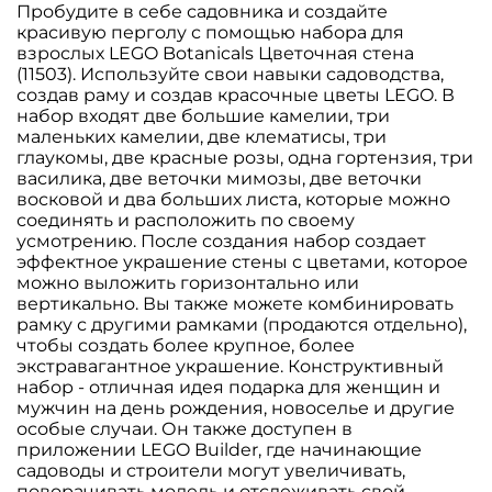
Пробудите в себе садовника и создайте
красивую перголу с помощью набора для
взрослых LEGO Botanicals Цветочная стена
(11503). Используйте свои навыки садоводства,
создав раму и создав красочные цветы LEGO. В
набор входят две большие камелии, три
маленьких камелии, две клематисы, три
глаукомы, две красные розы, одна гортензия, три
василика, две веточки мимозы, две веточки
восковой и два больших листа, которые можно
соединять и расположить по своему
усмотрению. После создания набор создает
эффектное украшение стены с цветами, которое
можно выложить горизонтально или
вертикально. Вы также можете комбинировать
рамку с другими рамками (продаются отдельно),
чтобы создать более крупное, более
экстравагантное украшение. Конструктивный
набор - отличная идея подарка для женщин и
мужчин на день рождения, новоселье и другие
особые случаи. Он также доступен в
приложении LEGO Builder, где начинающие
садоводы и строители могут увеличивать,
поворачивать модель и отслеживать свой