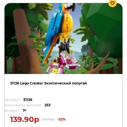
31136 Lego Creator Экзотический попугай
Артикул:
31136
Количество деталей:
253
Возраст:
7+
139.90р
179.90р
-22%