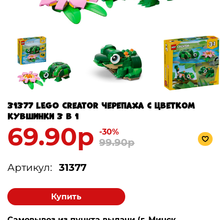
31377 LEGO Creator Черепаха с цветком
кувшинки 3 в 1
69.90р
-30%
99.90р
Артикул:
31377
Купить
Самовывоз из пункта выдачи (г. Минск,