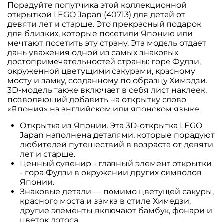
Порадуйте попутчика этой коллекционной
открыткой LEGO Japan (40713) для детей от
девяти лет и старше. Это прекрасный подарок
для близких, которые посетили Японию или
мечтают посетить эту страну. Эта модель отдает
дань уважения одной из самых знаковых
достопримечательностей страны: горе Фудзи,
окруженной цветущими сакурами, красному
мосту и замку, созданному по образцу Химэдзи.
3D-модель также включает в себя лист наклеек,
позволяющий добавить на открытку слово
«Япония» на английском или японском языке.
Открытка из Японии. Эта 3D-открытка LEGO
Japan наполнена деталями, которые порадуют
любителей путешествий в возрасте от девяти
лет и старше.
Ценный сувенир - главный элемент открытки
- гора Фудзи в окружении других символов
Японии.
Знаковые детали — помимо цветущей сакуры,
красного моста и замка в стиле Химедзи,
другие элементы включают бамбук, фонари и
цветок лотоса.