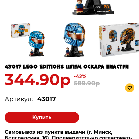
43017 LEGO Editions Шлем Оскара Пиастри
344.90р
-42%
589.90р
Артикул:
43017
Купить
Самовывоз из пункта выдачи (г. Минск,
Белградская, 16). Предварительно согласовать