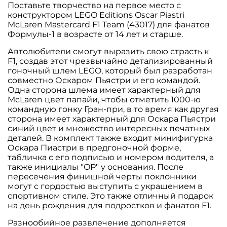
Поставьте творчество на первое место с
конструктором LEGO Editions Oscar Piastri
McLaren Mastercard F1 Team (43017) для фанатов
Формулы-1 в возрасте от 14 лет и старше.
Автолюбители смогут выразить свою страсть к
F1, создав этот чрезвычайно детализированный
гоночный шлем LEGO, который был разработан
совместно Оскаром Пьястри и его командой.
Одна сторона шлема имеет характерный для
McLaren цвет папайи, чтобы отметить 1000-ю
командную гонку Гран-при, в то время как другая
сторона имеет характерный для Оскара Пьястри
синий цвет и множество интересных печатных
деталей. В комплект также входит минифигурка
Оскара Пиастри в предгоночной форме,
табличка с его подписью и номером водителя, а
также инициалы "OP" у основания. После
пересечения финишной черты поклонники
могут с гордостью выступить с украшением в
спортивном стиле. Это также отличный подарок
на день рождения для подростков и фанатов F1.
Разнообийное развлечение дополняется