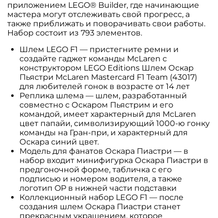
приложением LEGO® Builder, где начинающие
мастера могут отслеживать свой прогресс, а
также приближать и поворачивать свои работы.
Набор состоит из 793 элементов.
Шлем LEGO F1 — пристегните ремни и
создайте гаджет команды McLaren с
конструктором LEGO Editions Шлем Оскар
Пьястри McLaren Mastercard F1 Team (43017)
для любителей гонок в возрасте от 14 лет
Реплика шлема — шлем, разработанный
совместно с Оскаром Пьястрим и его
командой, имеет характерный для McLaren
цвет папайи, символизирующий 1000-ю гонку
команды на Гран-при, и характерный для
Оскара синий цвет.
Модель для фанатов Оскара Пиастри — в
набор входит минифигурка Оскара Пиастри в
предгоночной форме, табличка с его
подписью и номером водителя, а также
логотип OP в нижней части подставки
Коллекционный набор LEGO F1 — после
создания шлем Оскара Пиастри станет
прекрасным украшением, которое