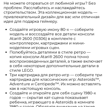
Не можете оторваться от любимой игры? Без
проблем. Расслабьтесь и наслаждайтесь
строительством. Эта коллекционная модель —
привлекательный дизайн для вас или отличная
идея для подарка геймеру.
Создайте игровую икону 80-х — соберите
модель и воссоздайте все детали консоли
Atari® 2600 (10306) в комплекте с
контроллером, картриджами и мини-
моделями игровых сцен.
Полюбуйтесь деталями в стиле ретро —
копия консоли Atari® 2600 полна точно
воспроизведенных деталей, а также включает
в себя некоторые дополнительные детали в
стиле LEGO.
Три картриджа для ретро-игр — соберите три
картриджа для классических игр: Asteroids™,
Adventure и Centipede™. Их можно вставлять
как в настоящую консоль.
Создайте и откройте для себя сцену 1980-х
годов — скрытая кат-сцена показывает
ребенка, играющего в Asteroids в комнате
1980-х годов. Обратите внимание на такие