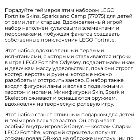
Порадуйте геймеров этим набором LEGO
Fortnite Skins, Sparks and Camp (77075) для детей
от семи лет и старше. Вдохновленный игрой
набор наполнен культовыми элементами и
персонажами, побуждая фанатов создавать
собственные приключения LEGO Fortnite.
Этот набор, вдохновленный первыми
испытаниями, с которыми сталкиваются игроки
в игре LEGO Fortnite Odyssey, подарит мальчикам
и девочкам массу удовольствия, пока они строят
костер, верстак и руины, которые можно
разобрать и отстроить заново. В набор также
входят фигурки ламы и волка с подвижными
хвостом и ногами. Минифигурки Skin, Spark и
Skeleton оживают и оснащаются оружием,
вдохновляя на творческую ролевую игру.
Этот набор станет отличным подарком для детей
и геймеров всех возрастов. Он открывает
особый внутриигровой бонус — костюм Спарки
LEGO Fortnite, который строители получат,
отсканировав QR-код на обложке инструкции по