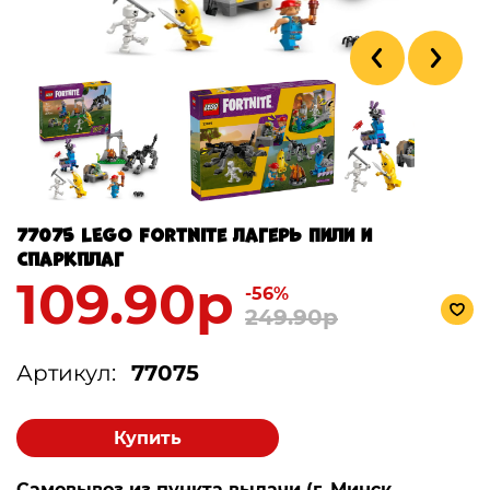
77075 LEGO Fortnite Лагерь Пили и
Спаркплаг
109.90р
-56%
249.90р
Артикул:
77075
Купить
Самовывоз из пункта выдачи (г. Минск,