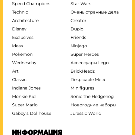
Speed Champions
Star Wars
Technic
Очень странные дела
Architecture
Creator
Disney
Duplo
Exclusives
Friends
Ideas
Ninjago
Pokemon
Super Heroes
Wednesday
Аксессуары Lego
Art
BrickHeadz
Classic
Despicable Me 4
Indiana Jones
Minifigures
Monkie Kid
Sonic the Hedgehog
Super Mario
Новогодние наборы
Gabby's Dollhouse
Jurassic World
Информация