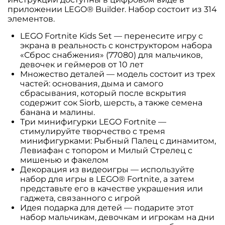
приложении LEGO® Builder. Набор состоит из 314
элементов.
LEGO Fortnite Kids Set — перенесите игру с
экрана в реальность с конструктором набора
«Сброс снабжения» (77080) для мальчиков,
девочек и геймеров от 10 лет
Множество деталей — модель состоит из трех
частей: основания, дыма и самого
сбрасывания, который после вскрытия
содержит сок Siorb, шерсть, а также семена
банана и малины.
Три минифигурки LEGO Fortnite —
стимулируйте творчество с тремя
минифигурками: Рыбный Палец с динамитом,
Левиафан с топором и Милый Стрелец с
мишенью и факелом
Декорация из видеоигры — используйте
набор для игры в LEGO® Fortnite, а затем
представьте его в качестве украшения или
гаджета, связанного с игрой
Идея подарка для детей — подарите этот
набор мальчикам, девочкам и игрокам на дни