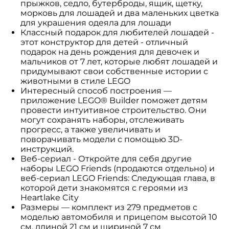
прыжков, седло, бутерброды, ящик, щетку,
морковь для лошадей и два маленьких цветка
для украшения одеяла для лошади
Классный подарок для любителей лошадей -
этот конструктор для детей - отличный
подарок на день рождения для девочек и
мальчиков от 7 лет, которые любят лошадей и
придумывают свои собственные истории с
животными в стиле LEGO
Интересный способ построения —
приложение LEGO® Builder поможет детям
провести интуитивное строительство. Они
могут сохранять наборы, отслеживать
прогресс, а также увеличивать и
поворачивать модели с помощью 3D-
инструкций.
Веб-сериал - Откройте для себя другие
наборы LEGO Friends (продаются отдельно) и
веб-сериал LEGO Friends: Следующая глава, в
которой дети знакомятся с героями из
Heartlake City
Размеры — комплект из 279 предметов с
моделью автомобиля и прицепом высотой 10
см, длиной 21 см и шириной 7 см