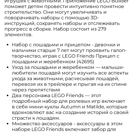
игрушек с животными. Приложение LEGO Builder
поможет детям провести интуитивно понятное
строительство. Они могут увеличивать и
поворачивать наборы с помощью 3D-
инструкций, сохранять наборы и отслеживать
прогресс в сборке. Набор состоит из 279
элементов.
Набор с лошадьми и прицепом - девочки и
мальчики старше 7 лет могут проявить галоп-
творчество, играя с LEGO Friends Прицеп с
лошадьми и жеребенком (42695)
Уход за лошадьми и жеребенком — малыши-
любители лошадей могут изучить все аспекты
ухода за животными, расчесывая лошадей,
перевозя их в трейлере и прыгая на их спине
через препятствия
Два персонажа LEGO Friends — этот
подробный набор для ролевых игр включает
в себя мини-куклы Autumn и Matilde, которые
вдохновляют вас на создание историй о своей
страсти к лошадям.
Множество аксессуаров - аксессуары в этом
наборе LEGO Friends включают забор для