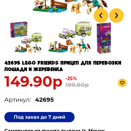
42695 LEGO Friends Прицеп для перевозки
лошади и жеребенка
149.90р
-25%
199.90р
Артикул:
42695
Под заказ до 7 дней
Самовывоз из пункта выдачи (г. Минск,