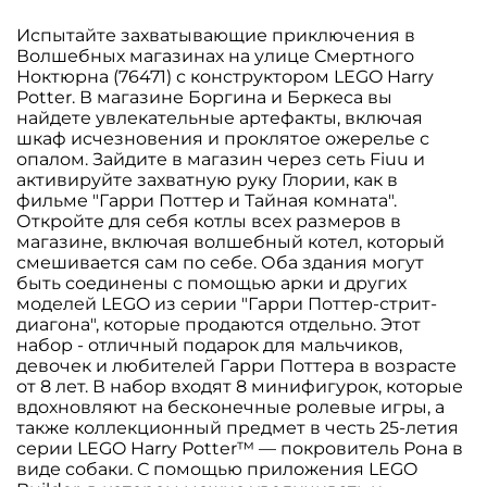
Испытайте захватывающие приключения в
Волшебных магазинах на улице Смертного
Ноктюрна (76471) с конструктором LEGO Harry
Potter. В магазине Боргина и Беркеса вы
найдете увлекательные артефакты, включая
шкаф исчезновения и проклятое ожерелье с
опалом. Зайдите в магазин через сеть Fiuu и
активируйте захватную руку Глории, как в
фильме "Гарри Поттер и Тайная комната".
Откройте для себя котлы всех размеров в
магазине, включая волшебный котел, который
смешивается сам по себе. Оба здания могут
быть соединены с помощью арки и других
моделей LEGO из серии "Гарри Поттер-стрит-
диагона", которые продаются отдельно. Этот
набор - отличный подарок для мальчиков,
девочек и любителей Гарри Поттера в возрасте
от 8 лет. В набор входят 8 минифигурок, которые
вдохновляют на бесконечные ролевые игры, а
также коллекционный предмет в честь 25-летия
серии LEGO Harry Potter™ — покровитель Рона в
виде собаки. С помощью приложения LEGO