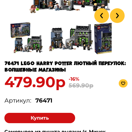
76471 LEGO Harry Potter Лютный переулок:
Волшебные магазины
479.90р
-16%
569.90р
Артикул:
76471
Купить
Самовывоз из пункта выдачи (г. Минск,