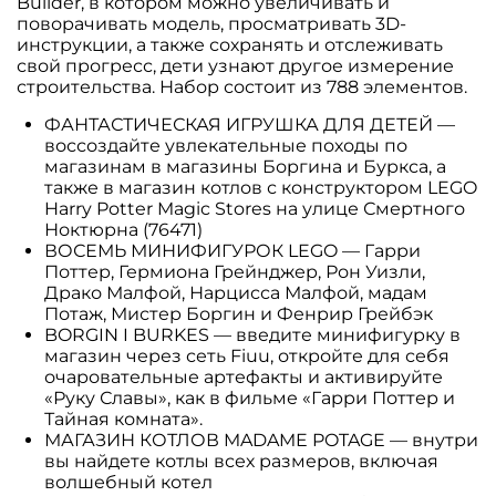
Builder, в котором можно увеличивать и
поворачивать модель, просматривать 3D-
инструкции, а также сохранять и отслеживать
свой прогресс, дети узнают другое измерение
строительства. Набор состоит из 788 элементов.
ФАНТАСТИЧЕСКАЯ ИГРУШКА ДЛЯ ДЕТЕЙ —
воссоздайте увлекательные походы по
магазинам в магазины Боргина и Буркса, а
также в магазин котлов с конструктором LEGO
Harry Potter Magic Stores на улице Смертного
Ноктюрна (76471)
ВОСЕМЬ МИНИФИГУРОК LEGO — Гарри
Поттер, Гермиона Грейнджер, Рон Уизли,
Драко Малфой, Нарцисса Малфой, мадам
Потаж, Мистер Боргин и Фенрир Грейбэк
BORGIN I BURKES — введите минифигурку в
магазин через сеть Fiuu, откройте для себя
очаровательные артефакты и активируйте
«Руку Славы», как в фильме «Гарри Поттер и
Тайная комната».
МАГАЗИН КОТЛОВ MADAME POTAGE — внутри
вы найдете котлы всех размеров, включая
волшебный котел