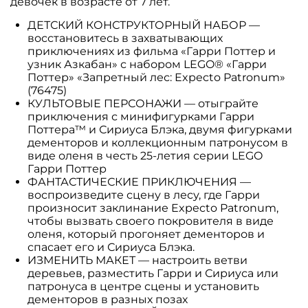
девочек в возрасте от 7 лет.
ДЕТСКИЙ КОНСТРУКТОРНЫЙ НАБОР —
восстановитесь в захватывающих
приключениях из фильма «Гарри Поттер и
узник Азкабан» с набором LEGO® «Гарри
Поттер» «Запретный лес: Expecto Patronum»
(76475)
КУЛЬТОВЫЕ ПЕРСОНАЖИ — отыграйте
приключения с минифигурками Гарри
Поттера™ и Сириуса Блэка, двумя фигурками
дементоров и коллекционным патронусом в
виде оленя в честь 25-летия серии LEGO
Гарри Поттер
ФАНТАСТИЧЕСКИЕ ПРИКЛЮЧЕНИЯ —
воспроизведите сцену в лесу, где Гарри
произносит заклинание Expecto Patronum,
чтобы вызвать своего покровителя в виде
оленя, который прогоняет дементоров и
спасает его и Сириуса Блэка.
ИЗМЕНИТЬ МАКЕТ — настроить ветви
деревьев, разместить Гарри и Сириуса или
патронуса в центре сцены и установить
дементоров в разных позах