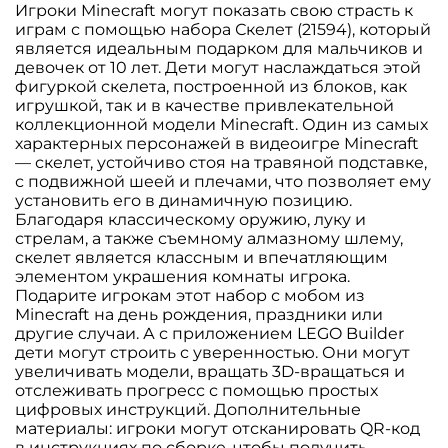
Игроки Minecraft могут показать свою страсть к
играм с помощью набора Скелет (21594), который
является идеальным подарком для мальчиков и
девочек от 10 лет. Дети могут наслаждаться этой
фигуркой скелета, построенной из блоков, как
игрушкой, так и в качестве привлекательной
коллекционной модели Minecraft. Один из самых
характерных персонажей в видеоигре Minecraft
— скелет, устойчиво стоя на травяной подставке,
с подвижной шеей и плечами, что позволяет ему
установить его в динамичную позицию.
Благодаря классическому оружию, луку и
стрелам, а также съемному алмазному шлему,
скелет является классным и впечатляющим
элементом украшения комнаты игрока.
Подарите игрокам этот набор с мобом из
Minecraft на день рождения, праздники или
другие случаи. А с приложением LEGO Builder
дети могут строить с уверенностью. Они могут
увеличивать модели, вращать 3D-вращаться и
отслеживать прогресс с помощью простых
цифровых инструкций. Дополнительные
материалы: игроки могут отсканировать QR-код
в инструкциях по сборке, чтобы получить