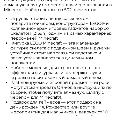
алмазную шляпу с черепом для использования в
Minecraft. Набор состоит из 502 элементов.
Игрушка-строительник со скелетом —
подарите геймерам, конструкторам LEGO® и
коллекционерам игровых гаджетов набор со
Скелетом (21594), одним из самых характерных
персонажей Minecraft
Фигурка LEGO Minecraft — эта маленькая
фигурка скелета с подвижной шеей и руками
устойчиво стоит на травяной подставке и
легко устанавливается в динамичном
положении
Набор с моделью для строительства - эта
эффектная фигурка из игры держит лук и
стрелы и носит съемный алмазный шлем
Разблокируемый игровой предмет — игроки
могут отсканировать QR-код в инструкциях по
сборке, чтобы получить алмазную шляпу с
черепом для Minecraft®
Подарок для геймеров — этот подарок на
день рождения, Рождество или другие
мероприятия для мальчиков и девочек от 10