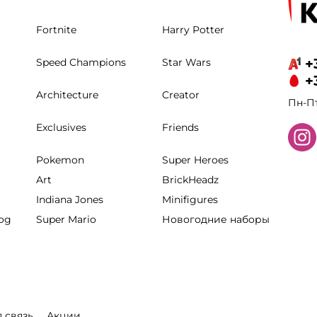
Fortnite
Harry Potter
+
Speed Champions
Star Wars
+
Architecture
Creator
Пн-Пт
Exclusives
Friends
Pokemon
Super Heroes
Art
BrickHeadz
Indiana Jones
Minifigures
hog
Super Mario
Новогодние наборы
 связь
Акции