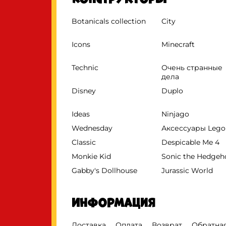
Botanicals collection
City
Icons
Minecraft
Technic
Очень странные
дела
Disney
Duplo
Ideas
Ninjago
Wednesday
Аксессуары Lego
Classic
Despicable Me 4
Monkie Kid
Sonic the Hedge
Gabby's Dollhouse
Jurassic World
Информация
Доставка
Оплата
Возврат
Обратная