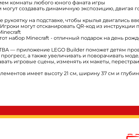
ием комнаты любого юного фаната игры
гут создавать динамичную экспозицию, двигая гол
коятку на подставке, чтобы крылья двигались вве
роки могут отсканировать QR-код из инструкции по
inecraft
набор Minecraft - отличный подарок на день рожд
— приложение LEGO Builder поможет детям прове
 прогресс, а также увеличивать и поворачивать мод
авать игровые сцены, изменять их макеты, перестра
лементов имеет высоту 21 см, ширину 37 см и глубину