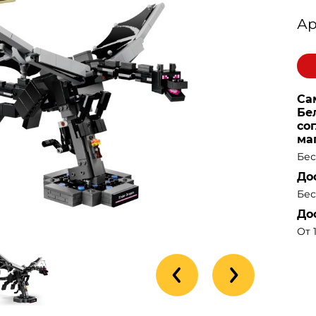
Ар
Са
Бе
со
ма
Бес
До
Бес
До
От 