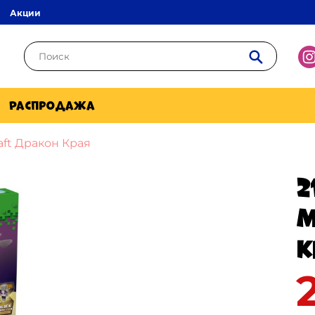
Акции
Распродажа
aft Дракон Края
2
M
К