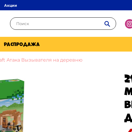
Акции
Распродажа
aft Атака Вызывателя на деревню
2
M
В
д