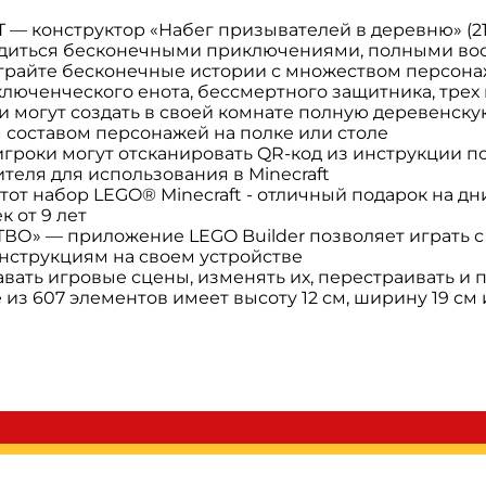
онструктор «Набег призывателей в деревню» (2159
ладиться бесконечными приключениями, полными в
райте бесконечные истории с множеством персонаж
люченческого енота, бессмертного защитника, трех 
огут создать в своей комнате полную деревенскую
 составом персонажей на полке или столе
роки могут отсканировать QR-код из инструкции по
теля для использования в Minecraft
 набор LEGO® Minecraft - отличный подарок на дни
 от 9 лет
— приложение LEGO Builder позволяет играть с д
инструкциям на своем устройстве
авать игровые сцены, изменять их, перестраивать 
из 607 элементов имеет высоту 12 см, ширину 19 см 