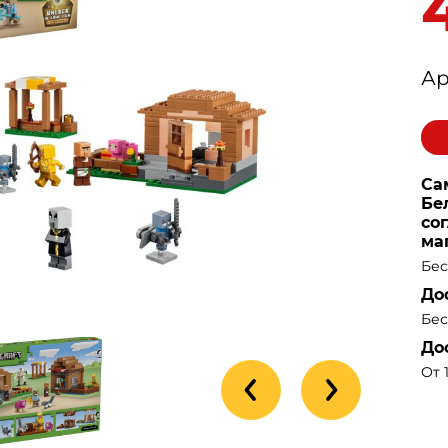
Ар
Са
Бе
со
ма
Бес
До
Бес
До
От 