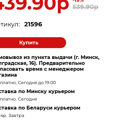
439.90р
-19%
539.90р
тикул:
21596
Купить
мовывоз из пункта выдачи (г. Минск,
лградская, 16). Предварительно
гласовать время с менеджером
газина
платно. Сегодня до 19.00
ставка по Минску курьером
платно. Сегодня
ставка по Беларуси курьером
14р. Завтра