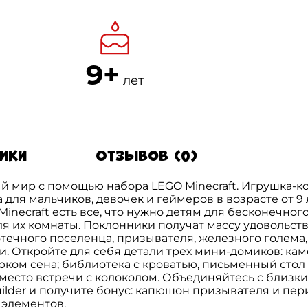
9+
лет
тики
Отзывов (0)
й мир с помощью набора LEGO Minecraft. Игрушка-к
а для мальчиков, девочек и геймеров в возрасте от 9 
necraft есть все, что нужно детям для бесконечного
 их комнаты. Поклонники получат массу удовольств
ечного поселенца, призывателя, железного голема,
ки. Откройте для себя детали трех мини-домиков: к
ом сена; библиотека с кроватью, письменный стол и
 место встречи с колоколом. Объединяйтесь с близ
ilder и получите бонус: капюшон призывателя и пе
7 элементов.