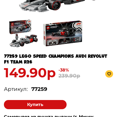
77259 LEGO Speed Champions Audi Revolut
F1 Team R26
149.90р
-38%
239.90р
Артикул:
77259
Купить
Самовывоз из пункта выдачи (г. Минск,