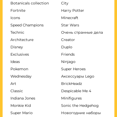
Botanicals collection
City
Fortnite
Harry Potter
Icons
Minecraft
Speed Champions
Star Wars
Technic
Очень странные дела
Architecture
Creator
Disney
Duplo
Exclusives
Friends
Ideas
Ninjago
Pokemon
Super Heroes
Wednesday
Аксессуары Lego
Art
BrickHeadz
Classic
Despicable Me 4
Indiana Jones
Minifigures
Monkie Kid
Sonic the Hedgehog
Super Mario
Новогодние наборы