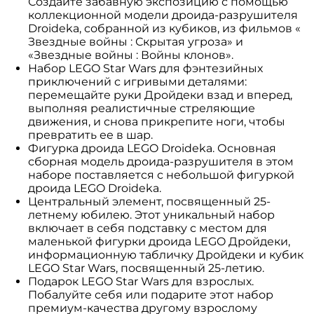
Создайте забавную экспозицию с помощью
коллекционной модели дроида-разрушителя
Droideka, собранной из кубиков, из фильмов «
Звездные войны : Скрытая угроза» и
«Звездные войны : Войны клонов».
Набор LEGO Star Wars для фэнтезийных
приключений с игривыми деталями:
перемещайте руки Дройдеки взад и вперед,
выполняя реалистичные стреляющие
движения, и снова прикрепите ноги, чтобы
превратить ее в шар.
Фигурка дроида LEGO Droideka. Основная
сборная модель дроида-разрушителя в этом
наборе поставляется с небольшой фигуркой
дроида LEGO Droideka.
Центральный элемент, посвященный 25-
летнему юбилею. Этот уникальный набор
включает в себя подставку с местом для
маленькой фигурки дроида LEGO Дройдеки,
информационную табличку Дройдеки и кубик
LEGO Star Wars, посвященный 25-летию.
Подарок LEGO Star Wars для взрослых.
Побалуйте себя или подарите этот набор
премиум-качества другому взрослому