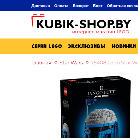
Доставка
Оплата
Возврат
Блог
Обратная связь
Серии Lego
Эксклюзивы
Новинки
Главная
Star Wars
75408 Lego Star 