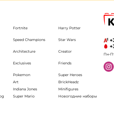
Fortnite
Harry Potter
+
Speed Champions
Star Wars
+
Architecture
Creator
Пн-Пт
Exclusives
Friends
Pokemon
Super Heroes
Art
BrickHeadz
Indiana Jones
Minifigures
hog
Super Mario
Новогодние наборы