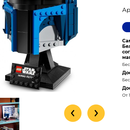
Ар
Са
Бе
со
ма
Бес
До
Бес
До
От 