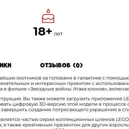
18+
лет
тики
Отзывов (0)
айших охотников за головами в галактике с помощь
влекательным и интересным проектом с использова
 в фильме «Звездные войны: Атака клонов», включа
трукция. Вы также можете загрузить приложение LEG
вать цифровую 3D-версию этой модели в процессе с
 завершить создание потрясающего украшения в сти
является частью серии коллекционных шлемов LEGO S
х, а также креативным презентом для других взросл