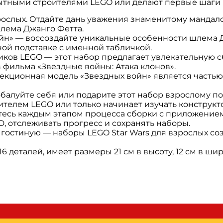
пытными строителями LEGO или делают первые шаги в
рослых. Отдайте дань уважения знаменитому мандало
лема Джанго Фетта.
ойн» — воссоздайте уникальные особенности шлема 
ной подставке с именной табличкой.
ков LEGO — этот набор предлагает увлекательную с
фильма «Звездные войны: Атака клонов».
екционная модель «Звездных войн» является частью
обалуйте себя или подарите этот набор взрослому п
оителем LEGO или только начинает изучать конструкт
сь каждым этапом процесса сборки с приложением 
, отслеживать прогресс и сохранять наборы.
у гостиную — наборы LEGO Star Wars для взрослых с
6 деталей, имеет размеры 21 см в высоту, 12 см в шири