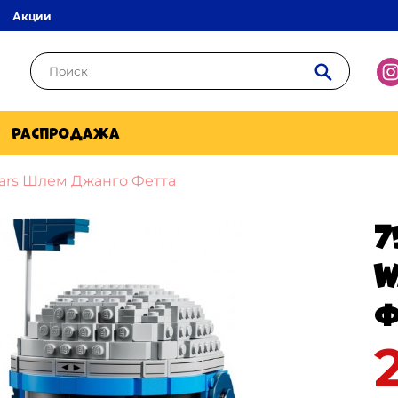
Акции
Распродажа
Wars Шлем Джанго Фетта
7
W
Ф