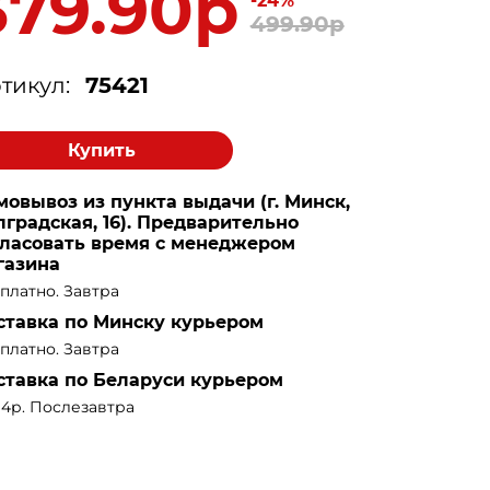
379.90р
-24%
499.90р
тикул:
75421
Купить
мовывоз из пункта выдачи (г. Минск,
лградская, 16). Предварительно
гласовать время с менеджером
газина
платно. Завтра
ставка по Минску курьером
платно. Завтра
ставка по Беларуси курьером
14р. Послезавтра