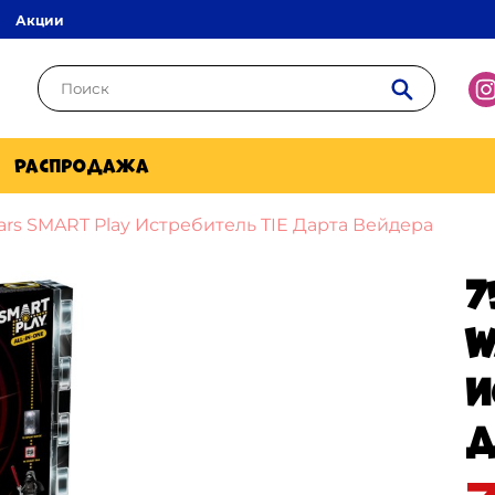
Акции
Распродажа
ars SMART Play Истребитель TIE Дарта Вейдера
7
W
И
Д