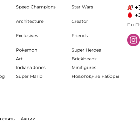
+
Speed Champions
Star Wars
+
Architecture
Creator
Пн-Пт
Exclusives
Friends
Pokemon
Super Heroes
Art
BrickHeadz
Indiana Jones
Minifigures
hog
Super Mario
Новогодние наборы
 связь
Акции