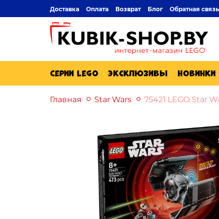
Доставка
Оплата
Возврат
Блог
Обратная связь
Серии Lego
Эксклюзивы
Новинки
Главная
Star Wars
75421 LEGO Star W