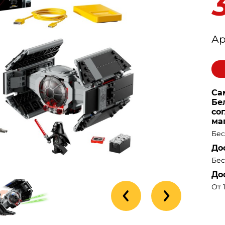
Ар
Са
Бе
со
ма
Бес
До
Бес
До
От 