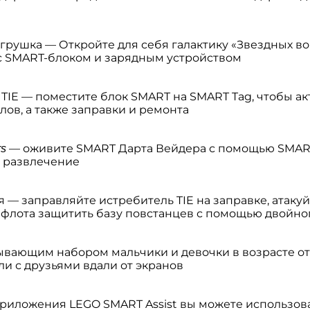
грушка — Откройте для себя галактику «Звездных в
1) с SMART-блоком и зарядным устройством
 TIE — поместите блок SMART на SMART Tag, чтобы а
лов, а также заправки и ремонта
— оживите SMART Дарта Вейдера с помощью SMART-
rs
е развлечение
я — заправляйте истребитель TIE на заправке, атак
 флота защитить базу повстанцев с помощью двойног
атывающим набором мальчики и девочки в возрасте от
или с друзьями вдали от экранов
риложения LEGO SMART Assist вы можете использова