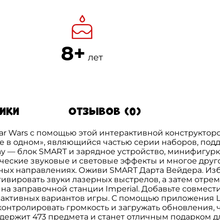
8+
лет
тики
Отзывов (0)
tar Wars с помощью этой интерактивной конструкто
«все в одном», являющийся частью серии наборов, п
ay — блок SMART и зарядное устройство, минифигур
еские звуковые и световые эффекты и многое друго
азных направлениях. Оживи SMART Дарта Вейдера. Из
тивировать звуки лазерных выстрелов, а затем отре
на заправочной станции Imperial. Добавьте совмес
ерактивных вариантов игры. С помощью приложения 
 контролировать громкость и загружать обновления, 
содержит 473 предмета и станет отличным подарком д