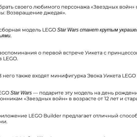
брать своего любимого персонажа «Звездных войн»
ны: Возвращение джедая».
сборная модель LEGO
Star Wars станет крутым украш
ьями.
оспоминания о первой встрече Уикета с принцессой
в LEGO.
 В него также входят минифигурка Эвока Уикета LEGO
LEGO
— подарите эту модель на день рожден
Star Wars
нникам «Звездных войн» в возрасте от 12 лет и стар
риложение LEGO Builder предлагает отличный способ
ми.