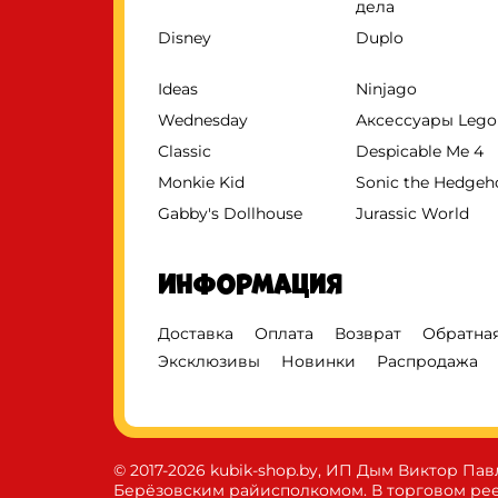
дела
Disney
Duplo
Ideas
Ninjago
Wednesday
Аксессуары Lego
Classic
Despicable Me 4
Monkie Kid
Sonic the Hedge
Gabby's Dollhouse
Jurassic World
Информация
Доставка
Оплата
Возврат
Обратная
Эксклюзивы
Новинки
Распродажа
© 2017-2026 kubik-shop.by, ИП Дым Виктор Пав
Берёзовским райисполкомом. В торговом реес