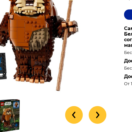
Са
Бе
со
ма
Бес
До
Бес
До
От 