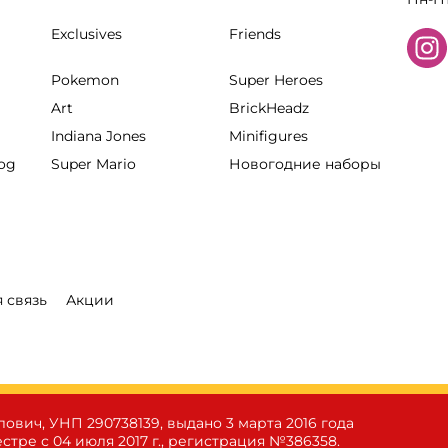
Exclusives
Friends
Pokemon
Super Heroes
Art
BrickHeadz
Indiana Jones
Minifigures
hog
Super Mario
Новогодние наборы
 связь
Акции
лович, УНП 290738139, выдано 3 марта 2016 года
тре с 04 июля 2017 г., регистрация №386358.