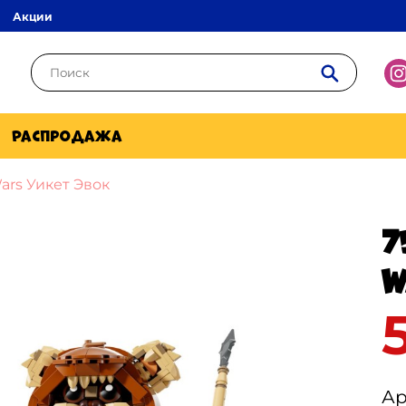
Акции
Распродажа
ars Уикет Эвок
7
W
Ар