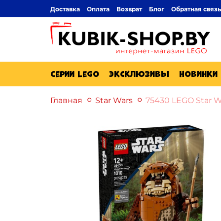
Доставка
Оплата
Возврат
Блог
Обратная связь
Серии Lego
Эксклюзивы
Новинки
Главная
Star Wars
75430 LEGO Star W