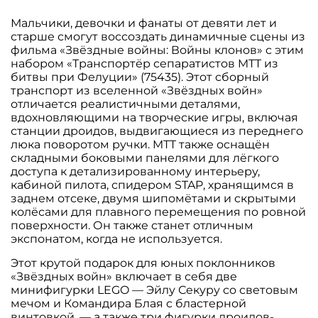
Мальчики, девочки и фанаты от девяти лет и
старше смогут воссоздать динамичные сцены из
фильма «Звёздные войны: Войны клонов» с этим
набором «Транспортёр сепаратистов MTT из
битвы при Фелуции» (75435). Этот сборный
транспорт из вселенной «Звёздных войн»
отличается реалистичными деталями,
вдохновляющими на творческие игры, включая
станции дроидов, выдвигающиеся из переднего
люка поворотом ручки. MTT также оснащён
складными боковыми панелями для лёгкого
доступа к детализированному интерьеру,
кабиной пилота, спидером STAP, хранящимся в
заднем отсеке, двумя шипомётами и скрытыми
колёсами для плавного перемещения по ровной
поверхности. Он также станет отличным
экспонатом, когда не используется.
Этот крутой подарок для юных поклонников
«Звёздных войн» включает в себя две
минифигурки LEGO — Эйлу Секуру со световым
мечом и Командира Блая с бластерной
винтовкой, — а также три фигурки дроидов-