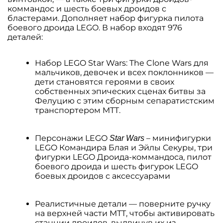
коммандос и шесть боевых дроидов с
бластерами. Дополняет набор фигурка пилота
боевого дроида LEGO. В набор входят 976
деталей:
Набор LEGO Star Wars: The Clone Wars для
мальчиков, девочек и всех поклонников —
дети становятся героями в своих
собственных эпических сценах битвы за
Фелуцию с этим сборным сепаратистским
транспортером MTT.
Персонажи LEGO
– минифигурки
Star Wars
LEGO Командира Блая и Эйлы Секуры, три
фигурки LEGO Дроида-коммандоса, пилот
боевого дроида и шесть фигурок LEGO
боевых дроидов с аксессуарами
Реалистичные детали — поверните ручку
на верхней части МТТ, чтобы активировать
станции дроидов, выдвинув их из