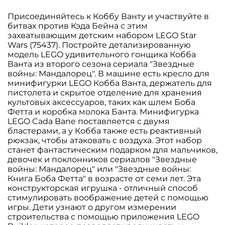
Присоединяйтесь к Коббу Ванту и участвуйте в
битвах против Кэда Бейна с этим
захватывающим детским набором LEGO Star
Wars (75437). Постройте детализированную
модель LEGO удивительного гонщика Кобба
Ванта из второго сезона сериала "Звездные
войны: Мандалорец". В машине есть кресло для
минифигурки LEGO Кобба Ванта, держатель для
пистолета и скрытое отделение для хранения
культовых аксессуаров, таких как шлем Боба
Фетта и коробка молока Банта. Минифигурка
LEGO Cada Bane поставляется с двумя
бластерами, а у Кобба также есть реактивный
рюкзак, чтобы атаковать с воздуха. Этот набор
станет фантастическим подарком для мальчиков,
девочек и поклонников сериалов "Звездные
войны: Мандалорец" или "Звездные войны:
Книга Боба Фетта" в возрасте от семи лет. Эта
конструкторская игрушка - отличный способ
стимулировать воображение детей с помощью
игры. Дети узнают о другом измерении
строительства с помощью приложения LEGO