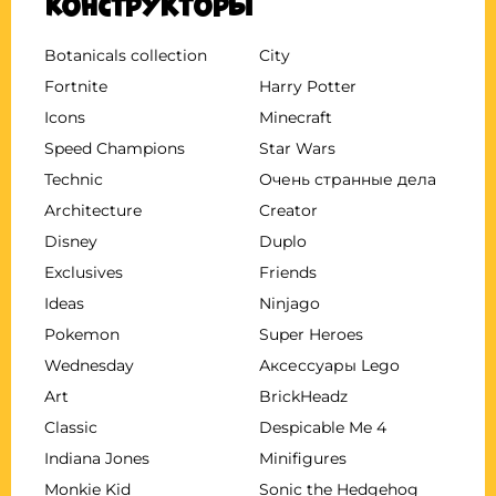
Конструкторы
Botanicals collection
City
Fortnite
Harry Potter
Icons
Minecraft
Speed Champions
Star Wars
Technic
Очень странные дела
Architecture
Creator
Disney
Duplo
Exclusives
Friends
Ideas
Ninjago
Pokemon
Super Heroes
Wednesday
Аксессуары Lego
Art
BrickHeadz
Classic
Despicable Me 4
Indiana Jones
Minifigures
Monkie Kid
Sonic the Hedgehog