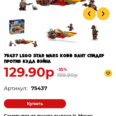
75437 LEGO Star Wars Кобб Вант Спидер
против Кэда Бэйна
129.90р
-35%
199.90р
Артикул:
75437
Купить
Самовывоз из пункта выдачи (г. Минск,