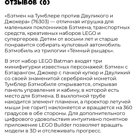
Отзывов (0)
«Бэтмен на Тумблере против Двуликого и
Джокера» (76303) — отличная игрушка для
маленьких поклонников Бэтмена, транспортных
средств, креативных наборов LEGO и
супергероев. Детям от восьми лет и старше
понравится собирать культовый автомобиль
Бэтмобиль из трилогии «Тёмный рыцарь».
В этот набор LEGO Batman входят три
минифигурки известных персонажей: Бэтмен с
Бэтарангом, Джокер с пачкой купюр и Двуликий
со своей знаменитой серебряной монетой.
Тумблер Бэтмобиля открывается, открывая
панель управления и кабину, в которой есть
место для Бэтмена. В выхлопной трубе
находится элемент пламени, а проектор летучей
мыши (не горит) наклоняется и вращается на 360
градусов в обе стороны. Для дополнительного
цифрового удовольствия интуитивно понятное
приложение LEGO Builder позволяет вращать
модели в 3D и отслеживать прогресс.