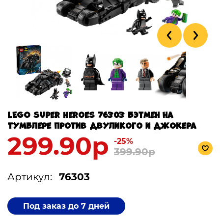
LEGO Super Heroes 76303 Бэтмен на
Тумблере против Двуликого и Джокера
299.90р
-25%
399.90р
Артикул:
76303
Под заказ до 7 дней