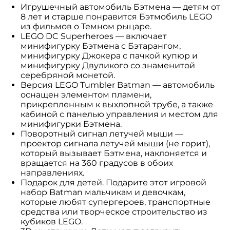
Игрушечный автомобиль Бэтмена — детям от
8 лет и старше понравится Бэтмобиль LEGO
из фильмов о Темном рыцаре.
LEGO DC Superheroes — включает
минифигурку Бэтмена с Бэтарангом,
минифигурку Джокера с пачкой купюр и
минифигурку Двуликого со знаменитой
серебряной монетой.
Версия LEGO Tumbler Batman — автомобиль
оснащен элементом пламени,
прикрепленным к выхлопной трубе, а также
кабиной с панелью управления и местом для
минифигурки Бэтмена.
Поворотный сигнал летучей мыши —
проектор сигнала летучей мыши (не горит),
который вызывает Бэтмена, наклоняется и
вращается на 360 градусов в обоих
направлениях.
Подарок для детей. Подарите этот игровой
набор Batman мальчикам и девочкам,
которые любят супергероев, транспортные
средства или творческое строительство из
кубиков LEGO.