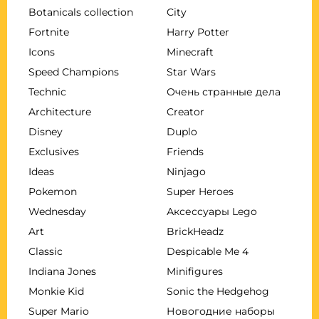
Botanicals collection
City
Fortnite
Harry Potter
Icons
Minecraft
Speed Champions
Star Wars
Technic
Очень странные дела
Architecture
Creator
Disney
Duplo
Exclusives
Friends
Ideas
Ninjago
Pokemon
Super Heroes
Wednesday
Аксессуары Lego
Art
BrickHeadz
Classic
Despicable Me 4
Indiana Jones
Minifigures
Monkie Kid
Sonic the Hedgehog
Super Mario
Новогодние наборы