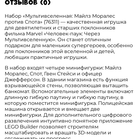
Отзывов (0)
Набор «Мультивселенная: Майлз Моралес
против Спота» (76311) — качественная игрушка
для девятилетних и старших поклонников
фильма Marvel «Человек-паук: Через
Мультивселенную». Он станет отличным
подарком для маленьких супергероев, особенно
для поклонников этой вселенной и детей,
любящих практичные игрушки.
В набор входят четыре минифигурки: Майлз
Моралес, Спот, Гвен Стейси и офицер
Джефферсон. В здании магазина есть функция
взрывающейся стены, позволяющая вытащить
банкомат. Вспомогательные элементы включают
длинную гибкую паутину и гибкую паутину, в
которую поместится минифигурка. Полицейская
машина открывается и вмещает две
минифигурки. Для дополнительного цифрового
развлечения интуитивно понятное приложение
LEGO Builder позволяет строителям
масштабировать и вращать 3D-модели и
отслеживать их прогресс.