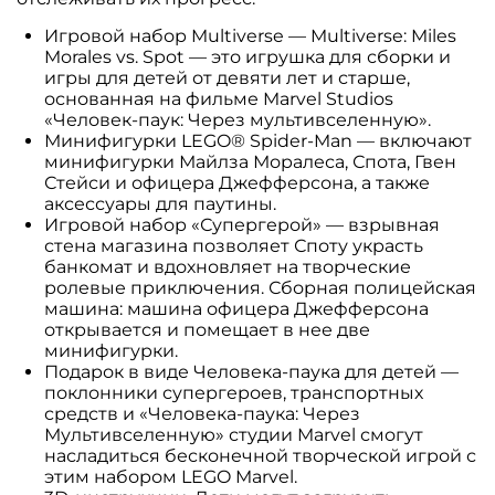
Игровой набор Multiverse — Multiverse: Miles
Morales vs. Spot — это игрушка для сборки и
игры для детей от девяти лет и старше,
основанная на фильме Marvel Studios
«Человек-паук: Через мультивселенную».
Минифигурки LEGO® Spider-Man — включают
минифигурки Майлза Моралеса, Спота, Гвен
Стейси и офицера Джефферсона, а также
аксессуары для паутины.
Игровой набор «Супергерой» — взрывная
стена магазина позволяет Споту украсть
банкомат и вдохновляет на творческие
ролевые приключения. Сборная полицейская
машина: машина офицера Джефферсона
открывается и помещает в нее две
минифигурки.
Подарок в виде Человека-паука для детей —
поклонники супергероев, транспортных
средств и «Человека-паука: Через
Мультивселенную» студии Marvel смогут
насладиться бесконечной творческой игрой с
этим набором LEGO Marvel.