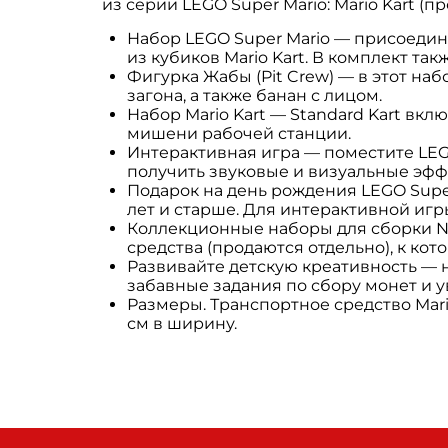
из серии LEGO Super Mario: Mario Kart (п
Набор LEGO Super Mario — присоединя
из кубиков Mario Kart. В комплект так
Фигурка Жабы (Pit Crew) — в этот наб
загона, а также банан с лицом.
Набор Mario Kart — Standard Kart в
мишени рабочей станции.
Интерактивная игра — поместите LEGO
получить звуковые и визуальные эфф
Подарок на день рождения LEGO Super
лет и старше. Для интерактивной игры
Коллекционные наборы для сборки Nin
средства (продаются отдельно), к кот
Развивайте детскую креативность — 
забавные задания по сбору монет и 
Размеры. Транспортное средство Mario
см в ширину.