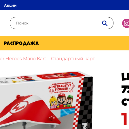
Акции
Распродажа
r Heroes Mario Kart – Стандартный карт
L
7
С