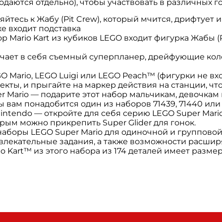
родаются отдельно), чтобы участвовать в различных го
йтесь к Жабу (Pit Crew), который мчится, дрифтует 
же входит подставка
ор Mario Kart из кубиков LEGO входит фигурка Жабы 
ключает в себя съемный суперпланер, дрейфующие ко
 Mario, LEGO Luigi или LEGO Peach™ (фигурки не вход
екты, и прыгайте на маркер действия на станции, ч
 Mario — подарите этот набор мальчикам, девочкам 
 вам понадобится один из наборов 71439, 71440 или 
tendo — откройте для себя серию LEGO Super Mario:
орым можно прикрепить Super Glider для гонок.
наборы LEGO Super Mario для одиночной и группово
увлекательные задания, а также возможности расшир
 Kart™ из этого набора из 174 деталей имеет размеры