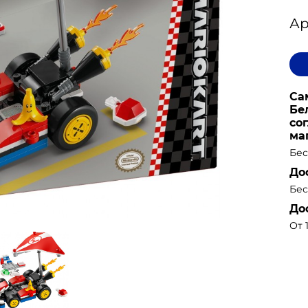
Ар
Са
Бе
со
ма
Бес
До
Бес
До
От 