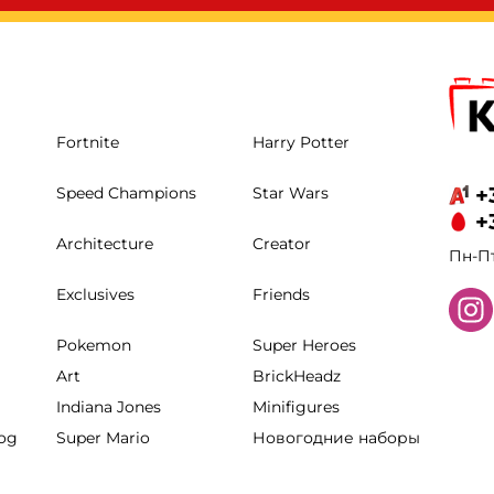
Fortnite
Harry Potter
+
Speed Champions
Star Wars
+
Architecture
Creator
Пн-Пт
Exclusives
Friends
Pokemon
Super Heroes
Art
BrickHeadz
Indiana Jones
Minifigures
hog
Super Mario
Новогодние наборы