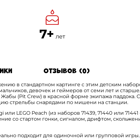
7+
лет
тики
Отзывов (0)
жению в стандартном картинге с этим детским наборо
мальчиков, девочек и геймеров от семи лет и старше
ка Жабы (Pit Crew) в красной форме экипажа паддока
цию стрельбы снарядами по мишени на станции.
i или LEGO Peach (из наборов 71439, 71440 или 71441
ние со стартом гонки, сигналом, дрифтом, скольжен
еально подходит для одиночной или групповой игры