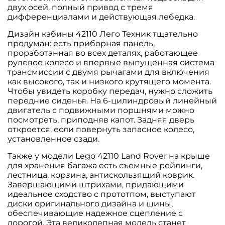
двух осей, полный привод с тремя
дифференциалами и действующая лебедка.
Дизайн кабины 42110 Лего Техник тщательно
продуман: есть приборная панель,
проработанная во всех деталях, работающее
рулевое колесо и впервые выпущенная система
трансмиссии с двумя рычагами для включения
как высокого, так и низкого крутящего момента.
Чтобы увидеть коробку передач, нужно сложить
передние сиденья. На 6-цилиндровый линейный
двигатель с подвижными поршнями можно
посмотреть, приподняв капот. Задняя дверь
откроется, если повернуть запасное колесо,
установленное сзади.
Также у модели Lego 42110 Land Rover на крыше
для хранения багажа есть съемные рейлинги,
лестница, корзина, антискользящий коврик.
Завершающими штрихами, придающими
идеальное сходство с прототпом, выступают
диски оригинального дизайна и шины,
обеспечивающие надежное сцепление с
дорогой. Эта великолепная модель станет