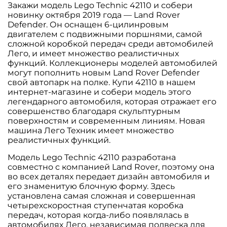
Закажи модель
Lego Technic
42110 и собери
новинку октября 2019 года — Land Rover
Defender. Он оснащен 6-цилинровым
двигателем с подвижными поршнями, самой
сложной коробкой передач среди автомобилей
Лего, и имеет множество реалистичных
функций. Коллекционеры моделей автомобилей
могут пополнить новым Land Rover Defender
свой автопарк на полке. Купи 42110 в нашем
интернет-магазине и собери модель этого
легендарного автомобиля, которая отражает его
совершенство благодаря скульптурным
поверхностям и современным линиям. Новая
машина
Лего Техник
имеет множество
реалистичных функций.
Модель Lego Technic 42110 разработана
совместно с компанией Land Rover, поэтому она
во всех деталях передает дизайн автомобиля и
его знаменитую блочную форму. Здесь
установлена самая сложная и совершенная
четырехскоростная ступенчатая коробка
передач, которая когда-либо появлялась в
автомобилях
Лего
, независимая подвеска для