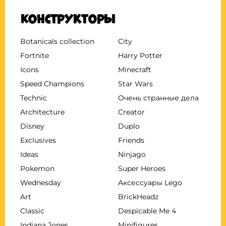
Конструкторы
Botanicals collection
City
Fortnite
Harry Potter
Icons
Minecraft
Speed Champions
Star Wars
Technic
Очень странные дела
Architecture
Creator
Disney
Duplo
Exclusives
Friends
Ideas
Ninjago
Pokemon
Super Heroes
Wednesday
Аксессуары Lego
Art
BrickHeadz
Classic
Despicable Me 4
Indiana Jones
Minifigures