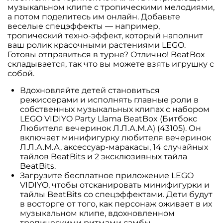
музыкальном клипе с тропическими мелодиями,
а потом поделитесь им онлайн. Добавьте
веселые спецэффекты — например,
тропический техно-эффект, который наполнит
ваш ролик красочными растениями LEGO.
Готовы отправиться в турне? Отлично! BeatBox
складывается, так что вы можете взять игрушку с
собой.
Вдохновляйте детей становиться
режиссерами и исполнять главные роли в
собственных музыкальных клипах с набором
LEGO VIDIYO Party Llama BeatBox (Битбокс
Любителя вечеринок Л.Л.А.М.А) (43105). Он
включает минифигурку любителя вечеринок
Л.Л.А.М.А, аксессуар-маракасы, 14 случайных
тайлов BeatBits и 2 эксклюзивных тайла
BeatBits.
Загрузите бесплатное приложение LEGO
VIDIYO, чтобы отсканировать минифигурки и
тайлы BeatBits со спецэффектами. Дети будут
в восторге от того, как персонаж оживает в их
музыкальном клипе, вдохновленном
тропическими ритмами самбы.