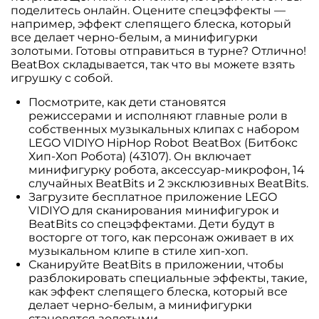
поделитесь онлайн. Оцените спецэффекты —
например, эффект слепящего блеска, который
все делает черно-белым, а минифигурки
золотыми. Готовы отправиться в турне? Отлично!
BeatBox складывается, так что вы можете взять
игрушку с собой.
Посмотрите, как дети становятся
режиссерами и исполняют главные роли в
собственных музыкальных клипах с набором
LEGO VIDIYO HipHop Robot BeatBox (Битбокс
Хип-Хоп Робота) (43107). Он включает
минифигурку робота, аксессуар-микрофон, 14
случайных BeatBits и 2 эксклюзивных BeatBits.
Загрузите бесплатное приложение LEGO
VIDIYO для сканирования минифигурок и
BeatBits со спецэффектами. Дети будут в
восторге от того, как персонаж оживает в их
музыкальном клипе в стиле хип-хоп.
Сканируйте BeatBits в приложении, чтобы
разблокировать специальные эффекты, такие,
как эффект слепящего блеска, который все
делает черно-белым, а минифигурки
становятся золотыми.